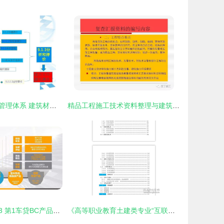
IATF16949质量管理体系 建筑材料订货、销售与管理服务整合指南
精品工程施工技术资料整理与建筑材料全流程服务管理
万里行资料分享3 第1车贷BC产品服务代理商合作方案与建筑材料订货、销售及管理服务整合策略
《高等职业教育土建类专业“互联网+”数字化创新教材 建筑工程认知实践工作手册》——构建建筑材料订货、销售及管理服务一体化知识体系