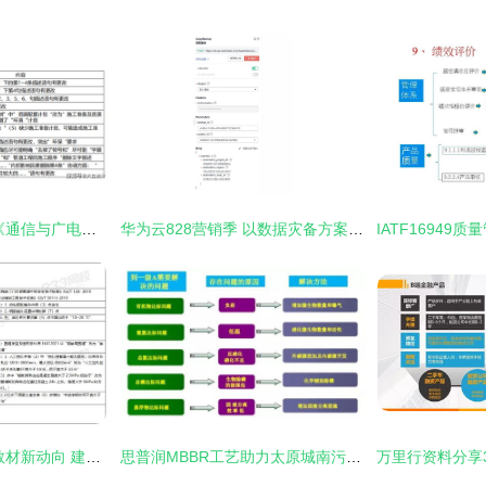
2021年一级建造师《通信与广电工程管理与实务》新旧教材变化对比——聚焦建筑材料订货、销售及管理服务
华为云828营销季 以数据灾备方案为云端业务护航，赋能建筑材料行业数字化管理
2020版二建与一建教材新动向 建筑材料订购销售全攻略
思普润MBBR工艺助力太原城南污水厂不停水改造与准IV类提标，驱动工程与材料服务新进展